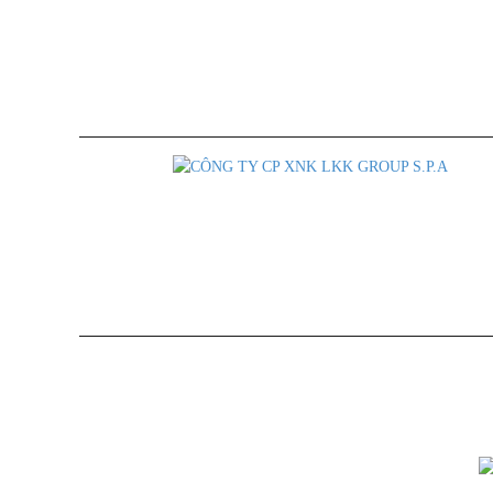
Báo Giá Sỉ Theo Số Lượng
Chính sách đại 
Hỗ Trợ Nhà Phân Phối
Chính sách gia
Tuân thủ Nghị Định số 185/2013/ NĐ-CP của chính phủ và luật quảng cáo 
S.P.A nhập khẩu và phân phối độc quyền tại thị trường Viêt Na