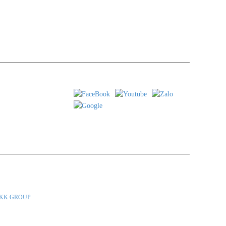
 Tp. Hồ Chí Minh
iới thiệu về các loại rượu vang và bia thủ công Italia, được Công ty LKK Group
KK GROUP
SPA hoặc gọi điện thoại trực tiếp để được tư vấn.
793