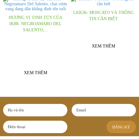
LKK36- MOSCATO VÀ THÔNG
HƯƠNG VỊ TINH TÚY CỦA
TIN CẦN BIẾT
IK88- NEGROAMARO DEL
Một trong những loại Rượu vang
SALENTO,...
Trắng được ưa chuộng nhất hiện nay
Hương vị tinh túy của Ik88-
Negroamaro Del Salento là công thức
XEM THÊM
sáng tạo tuyệt vời từ những trái nho
được chọn lọc tự...
XEM THÊM
ĐĂNG KÝ