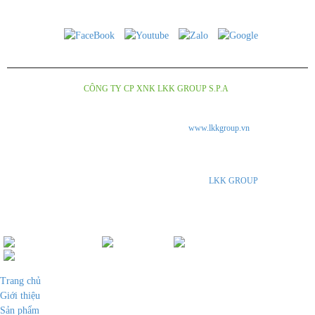
Copyright © 2018
CÔNG TY CP XNK LKK GROUP S.P.A
.Design by Nina.vn
Tuân thủ Nghị Định số 185/2013/ NĐ-CP của chính phủ và luật quảng cáo số
16/2012/QH13 về kinh doanh và bán hàng qua mạng.
www.lkkgroup.vn
là trang thông tin
giới thiệu về các loại rượu vang và bia thủ công Italia, được Công ty LKK Group S.P.A
nhập khẩu và phân phối độc quyền tại thị trường Viêt Nam. Chúng tôi không kinh doanh
trực tiếp trên Internet. Vui lòng đến các cửa hàng, đại lý của
LKK GROUP
SPA hoặc gọi
điện thoại trực tiếp để được tư vấn.
Đang online :
2
|
Ngày:
1
|
Tháng:
-999
|
Tổng:
217726
Trang chủ
Giới thiệu
Sản phẩm