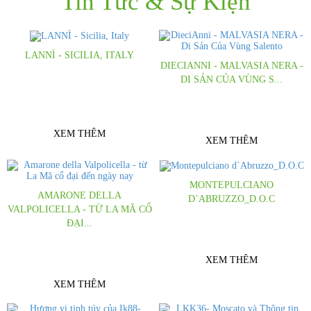
Tin Tức & Sự Kiện
LANNÌ - SICILIA, ITALY
DIECIANNI - MALVASIA NERA -
Những cô nàng kiều diễm, mang cảm
DI SẢN CỦA VÙNG S...
xúc đến từ Sicilia - Italy Cho bạn cảm
Cảm nhận sự khác biệt đến từ hương
giác khó tả
trái cam đỏ
XEM THÊM
XEM THÊM
MONTEPULCIANO
AMARONE DELLA
D`ABRUZZO_D.O.C
VALPOLICELLA - TỪ LA MÃ CỔ
Tìm hiểu về giống nho
ĐẠI...
Montepulciano d`Abruzzo
Lịch sử của Amarone gắn liền với lịch
sử của Recioto và người La Mã cổ đại
XEM THÊM
XEM THÊM