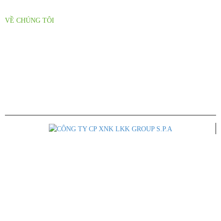
VỀ CHÚNG TÔI
Thư Mời Hợp Tác
Tuyển Dụng
CÔNG TY CỔ PHẦN XUẤT NHẬP KHẨU LKK GROUP S.P.A
Trụ Sở Chính: 41 Đường 34A, Khu phố 5, Phường An Phú, Quận 2, Tp.
Hồ Chí Minh
ĐT: 028 668 22450 - 0933 263 591
Email: lkkgroup.vietnam@gmail.com