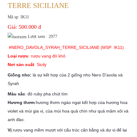
TERRE SICILIANE
Mã sp: IK11
Giá:
500.000 đ
Lượt xem : 2977
#
NERO_DAVOLA_SYRAH_TERRE_SICILIANE
(MSP: IK11)
Loại rượu
: rượu vang đỏ khô
Nơi sản xuất
: Sicily
Giống nho:
là sự kết hợp của 2 giống nho Nero D’avola và
Syrah
Màu sắc
: đỏ ruby pha chút tím
Hương thơm
:hương thơm ngào ngạt kết hợp của hương hoa
violet và mùi gia vị, của mùi hoa quả chín như quả mâm xôi và
anh đào.
Vị
:rượu vang mềm mượt với cấu trúc cân bằng và dư vị để lại