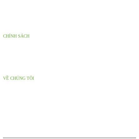
Báo Giá Sỉ Theo Số Lượng
Hỗ Trợ Nhà Phân Phối
CHÍNH SÁCH
Chính sách đại lý
Chính sách giao hàng
VỀ CHÚNG TÔI
Thư Mời Hợp Tác
Tuyển Dụng