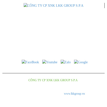
CÔNG TY CỔ PHẦN XUẤT NHẬP KHẨU LKK GROUP S.P.A
Trụ Sở Chính: 41 Đường 34A, Khu phố 5, Phường An Phú, Quận 2, Tp.
Hồ Chí Minh
ĐT: 028 668 22450 - 0933 263 591
Email: lkkgroup.vietnam@gmail.com
Copyright © 2018
CÔNG TY CP XNK LKK GROUP S.P.A
.Design by Nina.vn
Tuân thủ Nghị Định số 185/2013/ NĐ-CP của chính phủ và luật quảng cáo số
16/2012/QH13 về kinh doanh và bán hàng qua mạng.
www.lkkgroup.vn
là trang thông tin
giới thiệu về các loại rượu vang và bia thủ công Italia, được Công ty LKK Group S.P.A
nhập khẩu và phân phối độc quyền tại thị trường Viêt Nam. Chúng tôi không kinh doanh