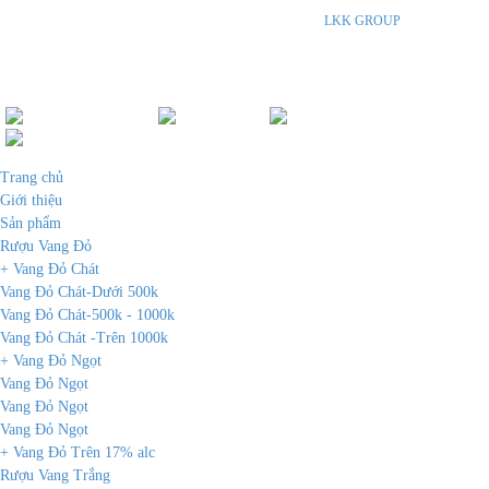
trực tiếp trên Internet. Vui lòng đến các cửa hàng, đại lý của
LKK GROUP
SPA hoặc gọi
điện thoại trực tiếp để được tư vấn.
Đang online :
2
|
Ngày:
1
|
Tháng:
-999
|
Tổng:
218097
Trang chủ
Giới thiệu
Sản phẩm
Rượu Vang Đỏ
+ Vang Đỏ Chát
Vang Đỏ Chát-Dưới 500k
Vang Đỏ Chát-500k - 1000k
Vang Đỏ Chát -Trên 1000k
+ Vang Đỏ Ngọt
Vang Đỏ Ngọt
Vang Đỏ Ngọt
Vang Đỏ Ngọt
+ Vang Đỏ Trên 17% alc
Rượu Vang Trắng