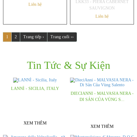
LKK33 - PIERA CABERNET
Liên hệ
SAUVIGNON
Liên hệ
1
2
Trang tiếp ›
Trang cuối ››
Tin Tức & Sự Kiện
LANNÌ - SICILIA, ITALY
DIECIANNI - MALVASIA NERA -
Những cô nàng kiều diễm, mang cảm
DI SẢN CỦA VÙNG S...
xúc đến từ Sicilia - Italy Cho bạn cảm
Cảm nhận sự khác biệt đến từ hương
giác khó tả
trái cam đỏ
XEM THÊM
XEM THÊM