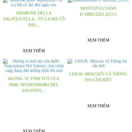
MONTEPULCIANO
AMARONE DELLA
D`ABRUZZO_D.O.C
VALPOLICELLA - TỪ LA MÃ CỔ
Tìm hiểu về giống nho
ĐẠI...
Montepulciano d`Abruzzo
Lịch sử của Amarone gắn liền với lịch
sử của Recioto và người La Mã cổ đại
XEM THÊM
XEM THÊM
LKK36- MOSCATO VÀ THÔNG
HƯƠNG VỊ TINH TÚY CỦA
TIN CẦN BIẾT
IK88- NEGROAMARO DEL
Một trong những loại Rượu vang
SALENTO,...
Trắng được ưa chuộng nhất hiện nay
Hương vị tinh túy của Ik88-
Negroamaro Del Salento là công thức
XEM THÊM
sáng tạo tuyệt vời từ những trái nho
được chọn lọc tự...
XEM THÊM