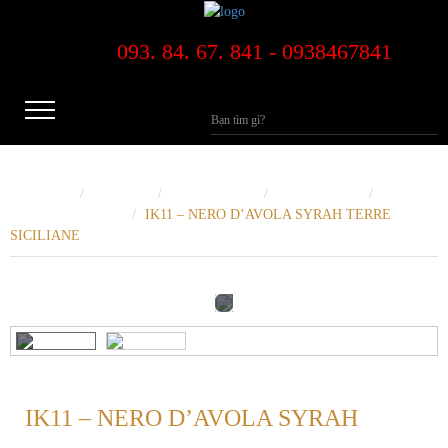
093. 84. 67. 841 - 0938467841
Trang Chủ
Sản phẩm
Rượu Vang Đỏ
Vang Đỏ Chát
Vang
Đỏ Chát-Dưới 500k
IK11 – NERO D’AVOLA SYRAH TERRE
SICILIANE
IK11 – NERO D’AVOLA SYRAH