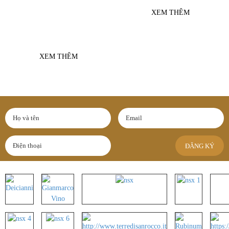
Negroamaro Del Salento là công thức
XEM THÊM
sáng tạo tuyệt vời từ những trái nho
được chọn lọc tự...
XEM THÊM
ĐĂNG KÝ