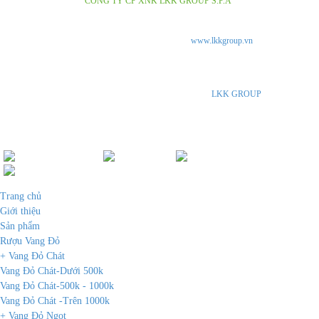
Copyright © 2018
CÔNG TY CP XNK LKK GROUP S.P.A
.Design by Nina.vn
Tuân thủ Nghị Định số 185/2013/ NĐ-CP của chính phủ và luật quảng cáo số
16/2012/QH13 về kinh doanh và bán hàng qua mạng.
www.lkkgroup.vn
là trang thông tin
giới thiệu về các loại rượu vang và bia thủ công Italia, được Công ty LKK Group S.P.A
nhập khẩu và phân phối độc quyền tại thị trường Viêt Nam. Chúng tôi không kinh doanh
trực tiếp trên Internet. Vui lòng đến các cửa hàng, đại lý của
LKK GROUP
SPA hoặc gọi
điện thoại trực tiếp để được tư vấn.
Đang online :
2
|
Ngày:
1
|
Tháng:
-999
|
Tổng:
217928
Trang chủ
Giới thiệu
Sản phẩm
Rượu Vang Đỏ
+ Vang Đỏ Chát
Vang Đỏ Chát-Dưới 500k
Vang Đỏ Chát-500k - 1000k
Vang Đỏ Chát -Trên 1000k
+ Vang Đỏ Ngọt