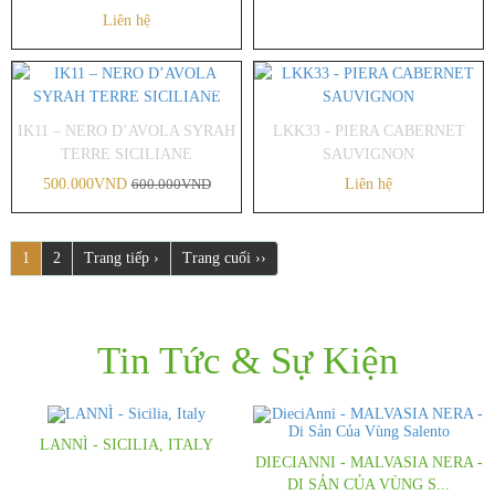
Liên hệ
-20%
IK11 – NERO D’AVOLA SYRAH
LKK33 - PIERA CABERNET
TERRE SICILIANE
SAUVIGNON
500.000VND
600.000VND
Liên hệ
1
2
Trang tiếp ›
Trang cuối ››
Tin Tức & Sự Kiện
LANNÌ - SICILIA, ITALY
DIECIANNI - MALVASIA NERA -
Những cô nàng kiều diễm, mang cảm
DI SẢN CỦA VÙNG S...