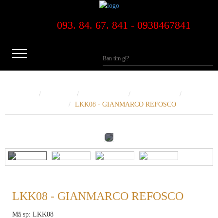
093. 84. 67. 841 - 0938467841
Trang Chủ
Sản phẩm
Rượu Vang Đỏ
Vang Đỏ Chát
Vang
Đỏ Chát -Trên 1000k
LKK08 - GIANMARCO REFOSCO
LKK08 - GIANMARCO REFOSCO
Mã sp: LKK08