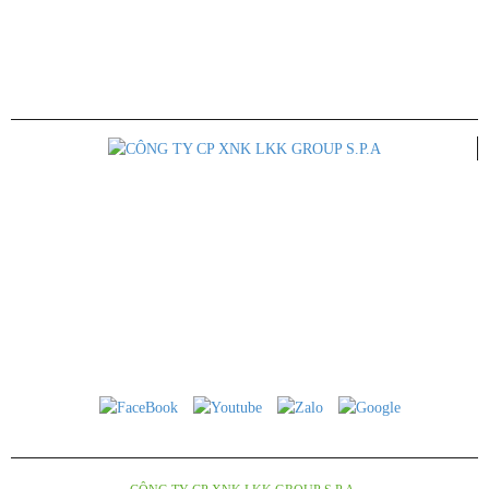
CÔNG TY CỔ PHẦN XUẤT NHẬP KHẨU LKK GROUP S.P.A
Trụ Sở Chính: 41 Đường 34A, Khu phố 5, Phường An Phú, Quận 2, Tp.
Hồ Chí Minh
ĐT: 028 668 22450 - 0933 263 591
Email: lkkgroup.vietnam@gmail.com