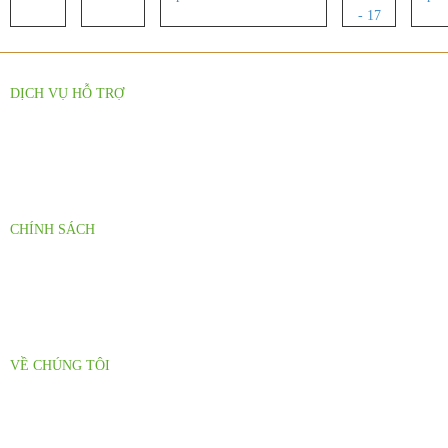
DỊCH VỤ HỖ TRỢ
Báo Giá Sỉ Theo Số Lượng
Hỗ Trợ Nhà Phân Phối
CHÍNH SÁCH
Chính sách đại lý
Chính sách giao hàng
VỀ CHÚNG TÔI
Thư Mời Hợp Tác
Tuyển Dụng