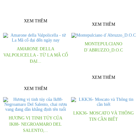
xúc đến từ Sicilia - Italy Cho bạn cảm
Cảm nhận sự khác biệt đến từ hương
giác khó tả
trái cam đỏ
XEM THÊM
XEM THÊM
MONTEPULCIANO
AMARONE DELLA
D`ABRUZZO_D.O.C
VALPOLICELLA - TỪ LA MÃ CỔ
Tìm hiểu về giống nho
ĐẠI...
Montepulciano d`Abruzzo
Lịch sử của Amarone gắn liền với lịch
sử của Recioto và người La Mã cổ đại
XEM THÊM
XEM THÊM
LKK36- MOSCATO VÀ THÔNG
HƯƠNG VỊ TINH TÚY CỦA
TIN CẦN BIẾT
IK88- NEGROAMARO DEL
Một trong những loại Rượu vang
SALENTO,...
Trắng được ưa chuộng nhất hiện nay
Hương vị tinh túy của Ik88-