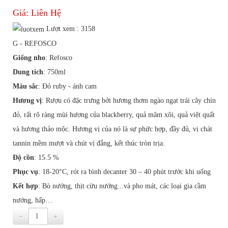
Giá:
Liên Hệ
Lượt xem : 3158
G - REFOSCO
Giống nho
: Refosco
Dung tích
: 750ml
Màu sắc
: Đỏ ruby - ánh cam
Hương vị
: Rượu có đặc trưng bởi hương thơm ngào ngạt trái cây chín
đỏ, rất rõ ràng mùi hương của blackberry, quả mâm xôi, quả việt quất
và hương thảo mộc. Hương vị của nó là sự phức hợp, đầy đủ, vị chát
tannin mềm mượt và chút vị đắng, kết thúc tròn trịa.
Độ cồn
: 15.5 %
Phục vụ
: 18-20°C, rót ra bình decanter 30 – 40 phút trước khi uống
Kết hợp
: Bò nướng, thịt cừu nướng...và pho mát, các loại gia cầm
nướng, hấp…