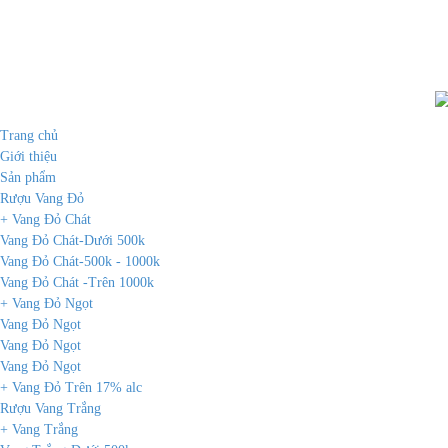
Tuân thủ Nghị Định số 185/2013/ NĐ-CP của chính phủ và luật quảng cáo 
S.P.A nhập khẩu và phân phối độc quyền tại thị trường Viêt Na
Trang chủ
Giới thiệu
Sản phẩm
Rượu Vang Đỏ
+ Vang Đỏ Chát
Vang Đỏ Chát-Dưới 500k
Vang Đỏ Chát-500k - 1000k
Vang Đỏ Chát -Trên 1000k
+ Vang Đỏ Ngọt
Vang Đỏ Ngọt
Vang Đỏ Ngọt
Vang Đỏ Ngọt
+ Vang Đỏ Trên 17% alc
Rượu Vang Trắng
+ Vang Trắng