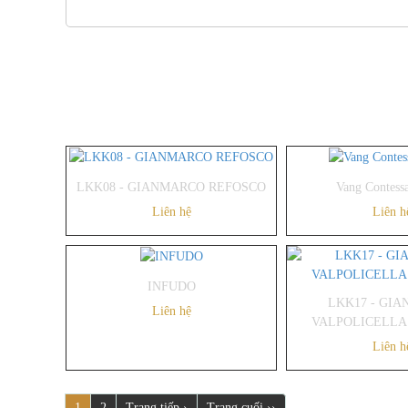
LKK08 - GIANMARCO REFOSCO
Vang Contess
Liên hệ
Liên h
INFUDO
LKK17 - GI
Liên hệ
VALPOLICELLA
Liên h
1
2
Trang tiếp ›
Trang cuối ››