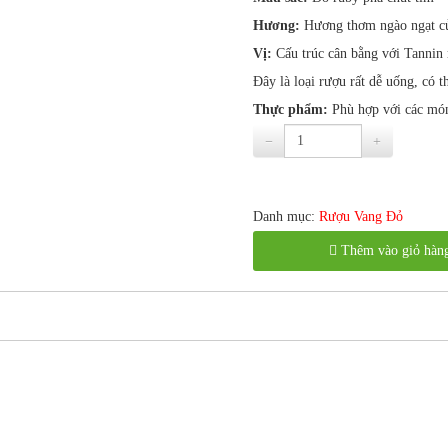
Hương:
Hương thơm ngào ngạt của
Vị:
Cấu trúc cân bằng với Tannin 
Đây là loại rượu rất dễ uống, có 
Thực phẩm:
Phù hợp với các món 
Danh mục:
Rượu Vang Đỏ
Thêm vào giỏ hàn
NỘI DUNG ĐANG CẬP NHẬP