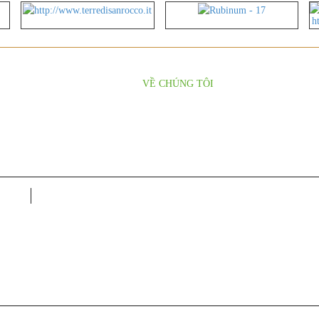
VỀ CHÚNG TÔI
lý
Thư Mời Hợp Tác
o hàng
Tuyển Dụng
CÔNG TY CỔ PHẦN XUẤT NHẬP KHẨU LKK GROUP S.P.A
Trụ Sở Chính: 41 Đường 34A, Khu phố 5, Phường An Phú, Quận 2,
ĐT: 028 668 22450 - 0933 263 591
Email: lkkgroup.vietnam@gmail.com