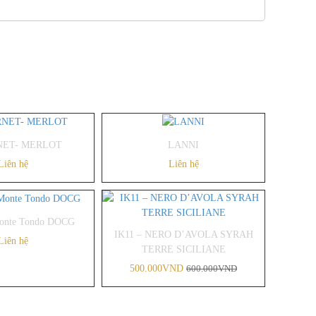
NET- MERLOT
LANNI
Liên hệ
Liên hệ
-20%
onte Tondo DOCG
IK11 – NERO D’AVOLA SYRAH
Liên hệ
TERRE SICILIANE
500.000VND
600.000VND