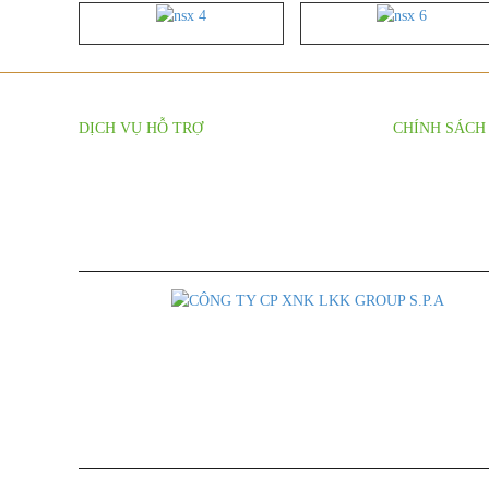
DỊCH VỤ HỖ TRỢ
CHÍNH SÁCH
Báo Giá Sỉ Theo Số Lượng
Chính sách đại 
Hỗ Trợ Nhà Phân Phối
Chính sách gia