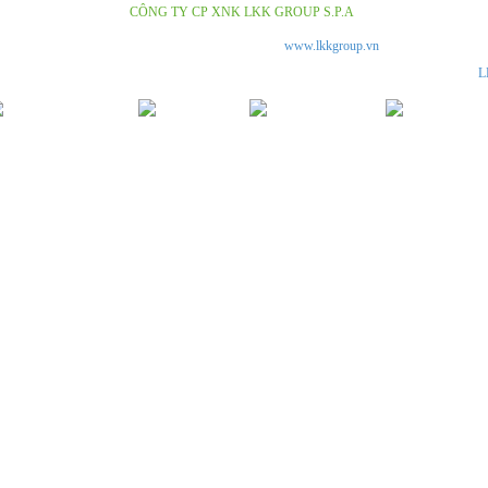
Copyright © 2018
CÔNG TY CP XNK LKK GROUP S.P.A
.Design by Nina.vn
số 16/2012/QH13 về kinh doanh và bán hàng qua mạng.
www.lkkgroup.vn
là trang thông tin g
m. Chúng tôi không kinh doanh trực tiếp trên Internet. Vui lòng đến các cửa hàng, đại lý của
L
Đang online :
1
|
Ngày:
1
|
Tháng:
-999
|
Tổng:
217