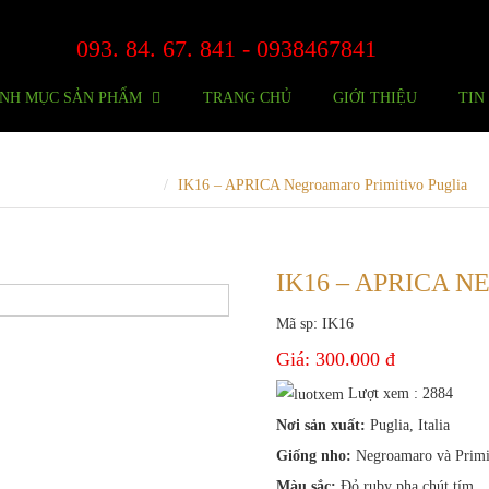
093. 84. 67. 841 - 0938467841
NH MỤC SẢN PHẨM
TRANG CHỦ
GIỚI THIỆU
TIN
Vang Đỏ Chát-Dưới 500k
IK16 – APRICA Negroamaro Primitivo Puglia
IK16 – APRICA 
Mã sp: IK16
Giá:
300.000 đ
Lượt xem : 2884
Nơi sản xuất:
Puglia, Italia
Giống nho:
Negroamaro và Primi
Màu sắc:
Đỏ ruby pha chút tím