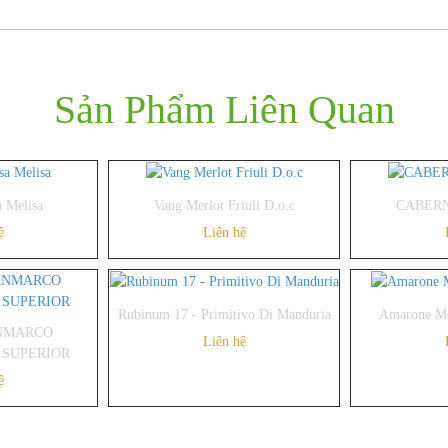
Sản Phẩm Liên Quan
a Melisa
Vang Merlot Friuli D.o.c
CABER
ệ
Liên hệ
Rubinum 17 - Primitivo Di Manduria
Amarone M
ANMARCO
Liên hệ
 SUPERIOR
ệ
14/06/2019